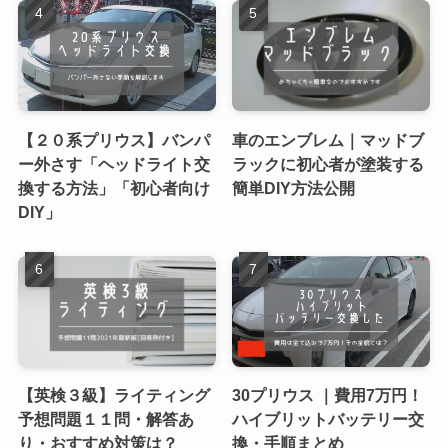
【２０系プリウス】バンパ
車のエンブレム｜マッドブ
ー外さす「ヘッドライト交
ラックに初心者が塗装する
換する方法」「初心者向け
簡単DIY方法公開
DIY」
【英検３級】ライティング
30プリウス ｜費用7万円！
予想問題１１問・解答あ
ハイブリットバッテリー交
り・おすすめ対策は？
換・手順まとめ