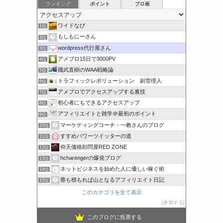
ランキング
ポイント
ブロ画
ワイドなび
1位
もしもにーさん
2位
wordpress代行屋さん
3位
アメブロ15日で3000PV
4位
國武直樹のWAA戦略論
5位
トラフィックレボリューション 副管理人
6位
アメブロでアクセスアップする裏技
7位
初心者にもできるアクセスアップ
8位
アフィリエイトと雑学＠最初のポイント
9位
マーケティングコーチ・一教さんのブログ
10位
すすめパワーツイッターの道
11位
仰天価格卸問屋RED ZONE
12位
hcharengerの爆発ブログ
13位
ネットビジネスを始めた人に優しい稼ぐ術
14位
塵も積もれば山となるアフィリエイト日記
15位
このカテゴリを全て表示
参加する
このブログに投票する