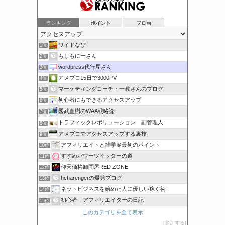
ランキング
ポイント
ブロ画
ワイドなび
1位
もしもにーさん
2位
wordpress代行屋さん
3位
アメブロ15日で3000PV
4位
マーケティングコーチ・一教さんのブログ
5位
初心者にもできるアクセスアップ
6位
國武直樹のWAA戦略論
7位
トラフィックレボリューション 副管理人
8位
アメブロでアクセスアップする裏技
9位
アフィリエイトと雑学＠最初のポイント
10位
すすめパワーツイッターの道
11位
仰天価格卸問屋RED ZONE
12位
hcharengerの爆発ブログ
13位
ネットビジネスを始めた人に優しい稼ぐ術
14位
初心者 アフィリエイターの日記
15位
このカテゴリを全て表示
参加する