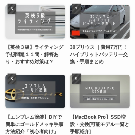
【英検３級】ライティング
30プリウス ｜費用7万円！
予想問題１１問・解答あ
ハイブリットバッテリー交
り・おすすめ対策は？
換・手順まとめ
【エンブレム塗装】DIYで
【MacBook Pro】SSD増
簡単にゴールドメッキ手順
設・交換[可能モデル一覧と
方法紹介「初心者向け」
手順紹介]