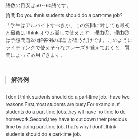
語数の目安は50～60語です。
質問:Do you think students should do a part-time job?
「学生はアルバイトすべきか」この質問に対しても最初
と最後はI think オウム返しで答えます。理由①、理由②
は予想問題2の解答例の単語が違うだけです。このように
ライティングで使えそうなフレーズを覚えておくと、質
問によって応用できます。
解答例
I don’t think students should do a part-time job.I have two
reasons.First,most students are busy.For example, if
students do a part-time jobs,they wii have no time to do
homework.Second,they have to cut down their precious
time by doing part-time job.That’s why I dont’t think
students should do a part-time job.