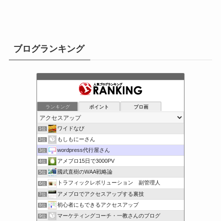
ブログランキング
ランキング
ポイント
ブロ画
ワイドなび
1位
もしもにーさん
2位
wordpress代行屋さん
3位
アメブロ15日で3000PV
4位
國武直樹のWAA戦略論
5位
トラフィックレボリューション 副管理人
6位
アメブロでアクセスアップする裏技
7位
初心者にもできるアクセスアップ
8位
マーケティングコーチ・一教さんのブログ
9位