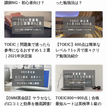
講師NG・初心者向け？
った勉強法は？
TOEIC｜問題集で迷ったら
【TOEIC】600点は簡単な
参考になるおすすめ１２選
レベル？1ヶ月で楽々クリ
｜2021年決定版
ア勉強法紹介
【DMM英会話】ヤラセなし
TOEIC800〜900点｜合格
の口コミと効果を徹底調査/
最短ルートは英検準１級の