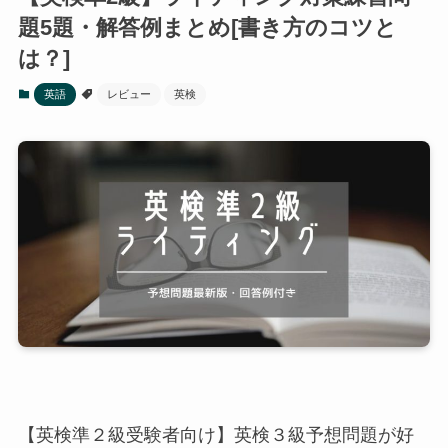
題5題・解答例まとめ[書き方のコツと
は？]
英語
レビュー
英検
【英検準２級受験者向け】英検３級予想問題が好