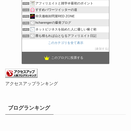
アフィリエイトと雑学＠最初のポイント
10位
すすめパワーツイッターの道
11位
仰天価格卸問屋RED ZONE
12位
hcharengerの爆発ブログ
13位
ネットビジネスを始めた人に優しい稼ぐ術
14位
塵も積もれば山となるアフィリエイト日記
15位
このカテゴリを全て表示
参加する
このブログに投票する
アクセスアップランキング
ブログランキング