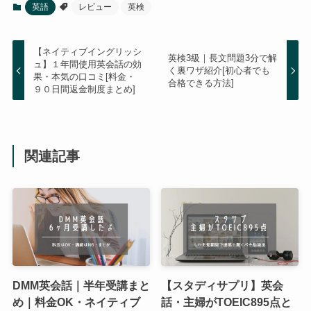
英語
レビュー
英検
【ネイティブイングリッシ
英検3級｜長文問題3分で解
ュ】１年間使用英会話の効
く裏ワザ紹介[初心者でも
果・本気の口コミ[料金・
合格できる方法]
９０日間返金制度まとめ]
関連記事
DMM英会話｜半年受講まと
【スタディサプリ】英会
め｜料金OK・ネイティブ
話・主婦がTOEIC895点と