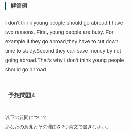
解答例
I don’t think young people should go abroad.I have
two reasons. First, young people are busy. For
example,if they go abroad,they have to cut down
time to study.Second they can save money by not
going abroad.That’s why I don’t think young people
should go abroad.
予想問題4
以下の質問について
あなたの意見とその理由を2つ英文で書きなさい。