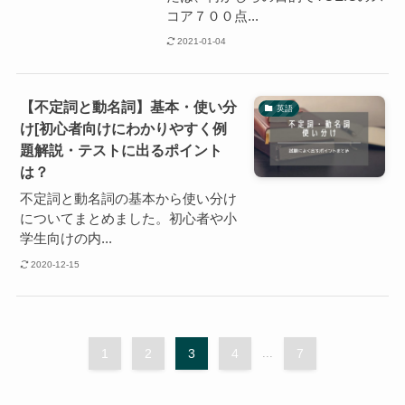
コア７００点...
2021-01-04
【不定詞と動名詞】基本・使い分
英語
け[初心者向けにわかりやすく例
題解説・テストに出るポイント
は？
不定詞と動名詞の基本から使い分け
についてまとめました。初心者や小
学生向けの内...
2020-12-15
1
2
3
4
...
7