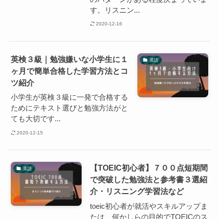
す。リスニン...
2020-12-16
英検３級｜勉強嫌いな小学生に１
英語
ヶ月で簡単合格した学習方法とコ
ツ紹介
小学生が英検３級に一発で合格する
ためにテキスト選びと勉強方法がと
ても大切です...
2020-12-15
【TOEIC初心者】７００点短期間
英語
で突破した勉強法と参考書３選紹
介・リスニング学習法など
toeic初心者が就活やスキルアップま
たは、何かしらの目的でTOEICのス