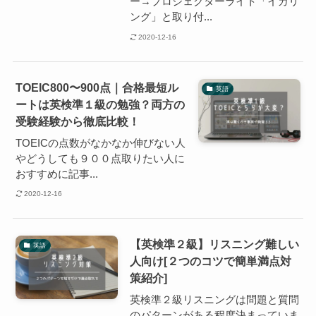
ー→プロジェクターライト「イカリ
ング」と取り付...
2020-12-16
TOEIC800〜900点｜合格最短ル
英語
ートは英検準１級の勉強？両方の
受験経験から徹底比較！
TOEICの点数がなかなか伸びない人
やどうしても９００点取りたい人に
おすすめに記事...
2020-12-16
【英検準２級】リスニング難しい
英語
人向け[２つのコツで簡単満点対
策紹介]
英検準２級リスニングは問題と質問
のパターンがある程度決まっていま