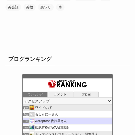
英会話
英検
裏ワザ
車
ブログランキング
ランキング
ポイント
ブロ画
ワイドなび
1位
もしもにーさん
2位
wordpress代行屋さん
3位
國武直樹のWAA戦略論
4位
トラフィックレボリューション 副管理人
5位