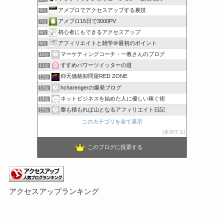
アメブロでアクセスアップする裏技
6位
アメブロ15日で3000PV
7位
初心者にもできるアクセスアップ
8位
アフィリエイトと雑学＠最初のポイント
9位
マーケティングコーチ・一教さんのブログ
10位
すすめパワーツイッターの道
11位
仰天価格卸問屋RED ZONE
12位
hcharengerの爆発ブログ
13位
ネットビジネスを始めた人に優しい稼ぐ術
14位
塵も積もれば山となるアフィリエイト日記
15位
このカテゴリを全て表示
参加する
このブログに投票する
アクセスアップランキング