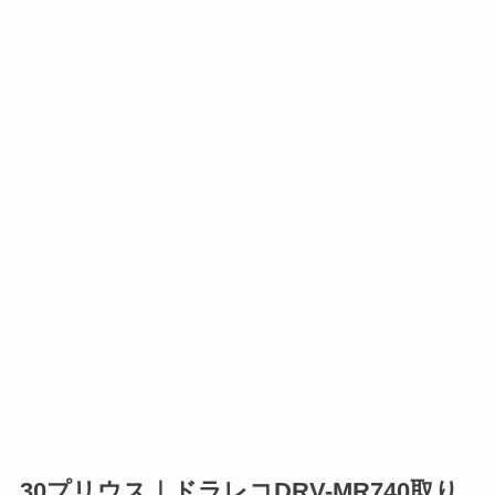
30プリウス｜ドラレコDRV-MR740取り