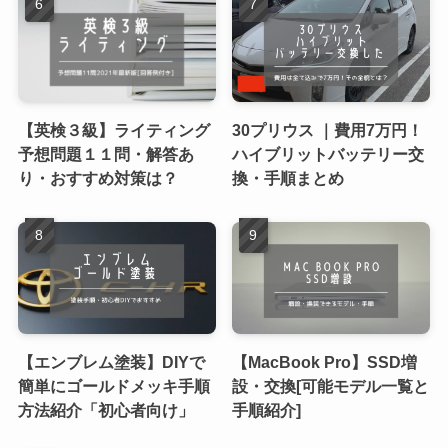
【英検３級】ライティング
30プリウス ｜費用7万円！
予想問題１１問・解答あ
ハイブリットバッテリー交
り・おすすめ対策は？
換・手順まとめ
【エンブレム塗装】DIYで
【MacBook Pro】SSD増
簡単にゴールドメッキ手順
設・交換[可能モデル一覧と
方法紹介「初心者向け」
手順紹介]