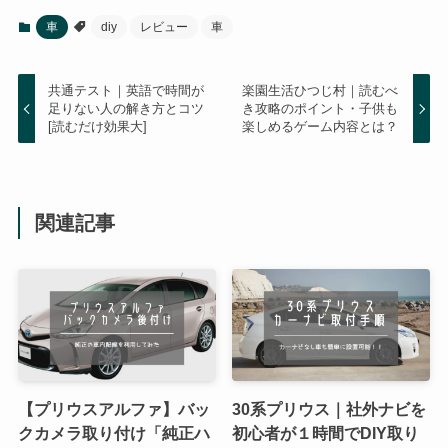
車
diy
レビュー
車
共通テスト｜英語で時間が
楽園生活ひつじ村｜読むべ
足りない人の解き方とコツ
き攻略のポイント・子供も
[読むだけ効果大]
楽しめるゲーム内容とは？
関連記事
【プリウスアルファ】バッ
30系プリウス｜社外ナビを
クカメラ取り付け「純正ハ
初心者が１時間でDIY取り